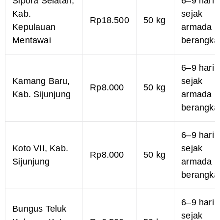
Sipora Selatan,
6–9 hari
Kab.
sejak
Rp18.500
50 kg
Kepulauan
armada
Mentawai
berangka
6–9 hari
Kamang Baru,
sejak
Rp8.000
50 kg
Kab. Sijunjung
armada
berangka
6–9 hari
Koto VII, Kab.
sejak
Rp8.000
50 kg
Sijunjung
armada
berangka
6–9 hari
Bungus Teluk
sejak