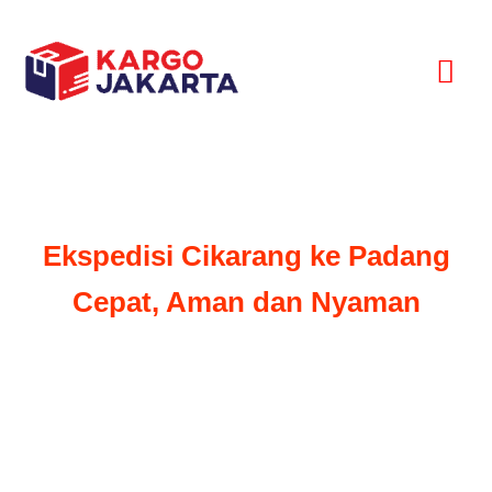
Lewati
Men
ke
konten
Uta
Ekspedisi Cikarang ke
Padang Cepat, Aman dan
Nyaman
Butuh Jasa Ekspedisi Dengan
Tarif Murah
Dan
Sampai Dengan Aman
Di Kota Padang?