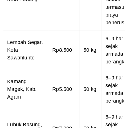
Kota Padang
Belum
termasuk
biaya
penerusa
6–9 hari
Lembah Segar,
sejak
Kota
Rp8.500
50 kg
armada
Sawahlunto
berangka
6–9 hari
Kamang
sejak
Magek, Kab.
Rp5.500
50 kg
armada
Agam
berangka
6–9 hari
Lubuk Basung,
sejak