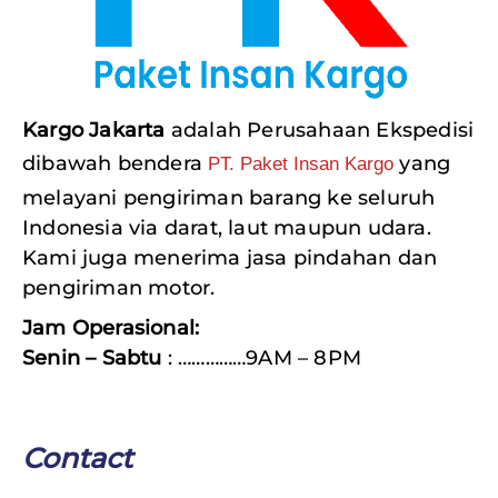
Kargo Jakarta
adalah Perusahaan Ekspedisi
dibawah bendera
yang
PT. Paket Insan Kargo
melayani pengiriman barang ke seluruh
Indonesia via darat, laut maupun udara.
Kami juga menerima jasa pindahan dan
pengiriman motor.
Jam Operasional:
Senin – Sabtu
: ……………9AM – 8PM
Contact
Email
:
Marketing@insancargo.com
Telp
: (021) 5958-4485