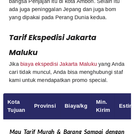
bangsa Penjajah itu di kota Ambon. Selain itu
ada juga peninggalan Jepang dan juga bom
yang dipakai pada Perang Dunia kedua.
Tarif Ekspedisi Jakarta
Maluku
Jika
biaya ekspedisi Jakarta Maluku
yang Anda
cari tidak muncul, Anda bisa menghubungi staf
kami untuk mendapatkan promo special.
Kota
Min.
Provinsi
Biaya/kg
Estim
Tujuan
Kirim
Mau Tarif Murah & Barang Sampai dengan