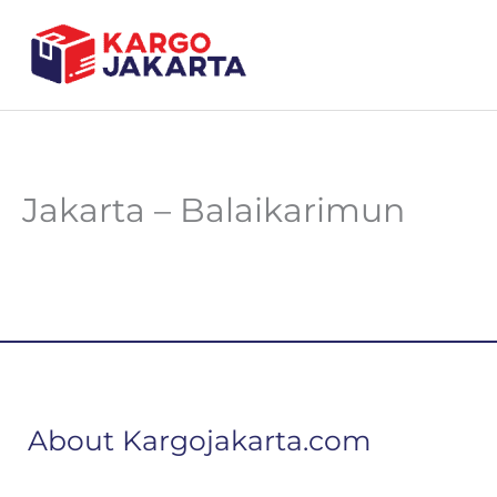
Lewati
ke
konten
Jakarta – Balaikarimun
About Kargojakarta.com