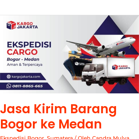
Jasa
Kirim
Barang
Bogor
ke
Medan
Jasa Kirim Barang
Bogor ke Medan
Ekspedisi Bogor
,
Sumatera
/ Oleh
Candra Mulya