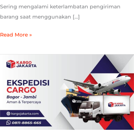
Sering mengalami keterlambatan pengiriman
barang saat menggunakan […]
Read More »
Jasa
Kirim
Barang
Bogor
ke
Jambi